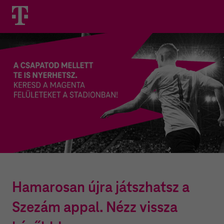
Hamarosan újra játszhatsz a
Szezám appal. Nézz vissza